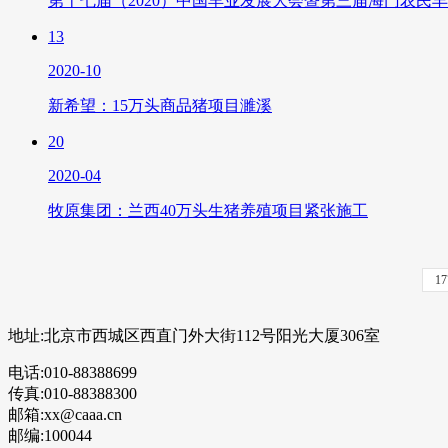
第十七届（2020）中国羊业发展大会暨第三届海门农民
13
2020-10
新希望：15万头商品猪项目濉溪
20
2020-04
牧原集团：兰西40万头生猪养殖项目紧张施工
1
地址:北京市西城区西直门外大街112号阳光大厦306室
电话:010-88388699
传真:010-88388300
邮箱:xx@caaa.cn
邮编:100044