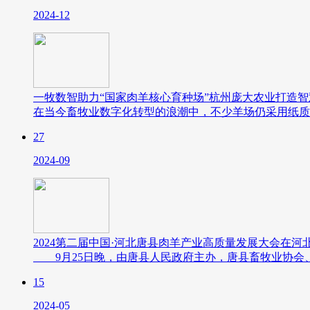
2024-12
一牧数智助力“国家肉羊核心育种场”杭州庞大农业打造智
在当今畜牧业数字化转型的浪潮中，不少羊场仍采用纸质
27
2024-09
2024第二届中国·河北唐县肉羊产业高质量发展大会在河
9月25日晚，由唐县人民政府主办，唐县畜牧业协会、
15
2024-05