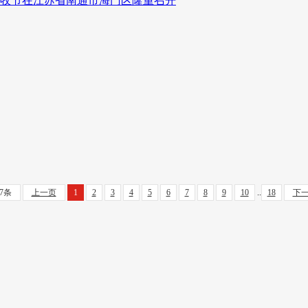
丰收节在江苏省南通市海门区隆重召开
77条
上一页
1
2
3
4
5
6
7
8
9
10
..
18
下