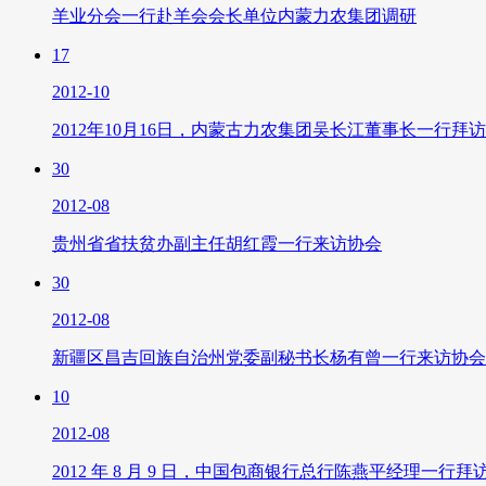
羊业分会一行赴羊会会长单位内蒙力农集团调研
17
2012-10
2012年10月16日，内蒙古力农集团吴长江董事长一行
30
2012-08
贵州省省扶贫办副主任胡红霞一行来访协会
30
2012-08
新疆区昌吉回族自治州党委副秘书长杨有曾一行来访协会
10
2012-08
2012 年 8 月 9 日，中国包商银行总行陈燕平经理一